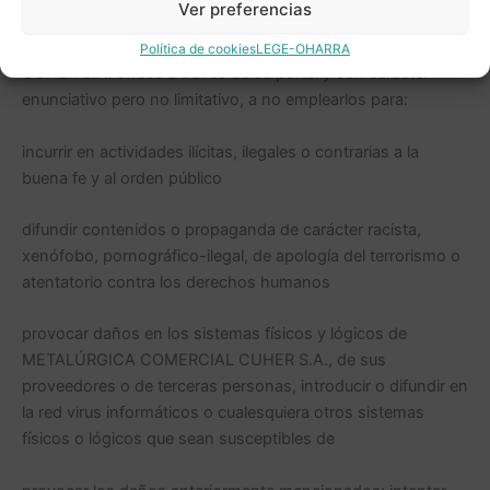
Ver preferencias
USUARIO se compromete a hacer un uso adecuado de los
contenidos y servicios que METALÚRGICA COMERCIAL
Política de cookies
LEGE-OHARRA
CUHER S.A. ofrece a través de su portal y con carácter
enunciativo pero no limitativo, a no emplearlos para:
incurrir en actividades ilícitas, ilegales o contrarias a la
buena fe y al orden público
difundir contenidos o propaganda de carácter racista,
xenófobo, pornográfico-ilegal, de apología del terrorismo o
atentatorio contra los derechos humanos
provocar daños en los sistemas físicos y lógicos de
METALÚRGICA COMERCIAL CUHER S.A., de sus
proveedores o de terceras personas, introducir o difundir en
la red virus informáticos o cualesquiera otros sistemas
físicos o lógicos que sean susceptibles de