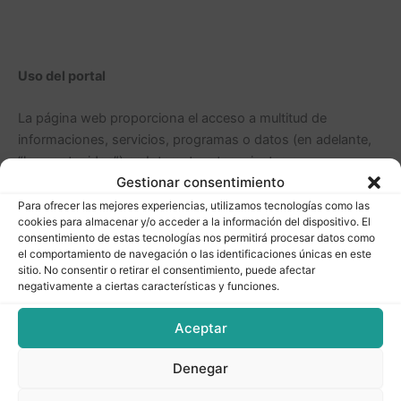
Uso del portal
La página web proporciona el acceso a multitud de
informaciones, servicios, programas o datos (en adelante,
“los contenidos”) en Internet pertenecientes a
Gestionar consentimiento
METALÚRGICA COMERCIAL CUHER S.A. o a sus
licenciantes a los que el USUARIO pueda tener acceso. El
Para ofrecer las mejores experiencias, utilizamos tecnologías como las
cookies para almacenar y/o acceder a la información del dispositivo. El
USUARIO asume la responsabilidad del uso del portal. Dicha
consentimiento de estas tecnologías nos permitirá procesar datos como
responsabilidad se extiende al registro que fuese necesario
el comportamiento de navegación o las identificaciones únicas en este
para acceder a determinados servicios o contenidos.
sitio. No consentir o retirar el consentimiento, puede afectar
negativamente a ciertas características y funciones.
En dicho registro el USUARIO será responsable de aportar
Aceptar
información veraz y lícita. Como consecuencia de este
registro, al USUARIO se le puede proporcionar una
Denegar
contraseña de la que será responsable, comprometiéndose
a hacer un uso diligente y confidencial de la misma. El