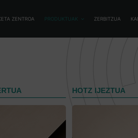
KETA ZENTROA
PRODUKTUAK
ZERBITZUA
KA
ERTUA
HOTZ IJEZTUA