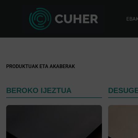
Skip
to
EBA
content
PRODUKTUAK ETA AKABERAK
BEROKO IJEZTUA
DESUG