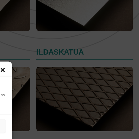
ILDASKATUA
a
las