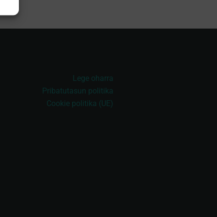
Lege oharra
Pribatutasun politika
Cookie politika (UE)