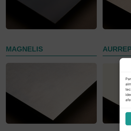
MAGNELIS
AURREP
Par
alm
tec
ide
afe